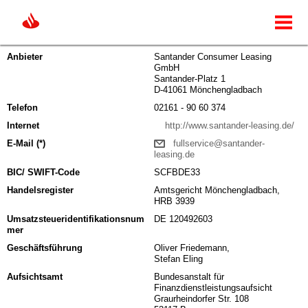
Login
Impressum
Anbieter
Santander Consumer Leasing
GmbH
Santander-Platz 1
D-41061 Mönchengladbach
Telefon
02161 - 90 60 374
Internet
http://www.santander-leasing.de/
E-Mail (*)
fullservice@santander-
leasing.de
BIC/ SWIFT-Code
SCFBDE33
Handelsregister
Amtsgericht Mönchengladbach,
HRB 3939
Umsatzsteueridentifikationsnum
DE 120492603
mer
Geschäftsführung
Oliver Friedemann,
Stefan Eling
Aufsichtsamt
Bundesanstalt für
Finanzdienstleistungsaufsicht
Graurheindorfer Str. 108