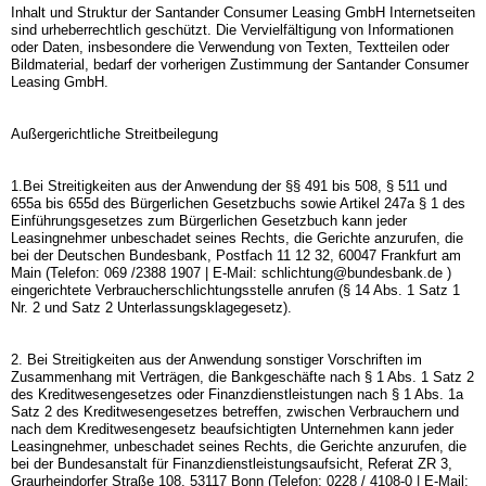
Inhalt und Struktur der Santander Consumer Leasing GmbH Internetseiten
sind urheberrechtlich geschützt. Die Vervielfältigung von Informationen
oder Daten, insbesondere die Verwendung von Texten, Textteilen oder
Bildmaterial, bedarf der vorherigen Zustimmung der Santander Consumer
Leasing GmbH.
Außergerichtliche Streitbeilegung
1.Bei Streitigkeiten aus der Anwendung der §§ 491 bis 508, § 511 und
655a bis 655d des Bürgerlichen Gesetzbuchs sowie Artikel 247a § 1 des
Einführungsgesetzes zum Bürgerlichen Gesetzbuch kann jeder
Leasingnehmer unbeschadet seines Rechts, die Gerichte anzurufen, die
bei der Deutschen Bundesbank, Postfach 11 12 32, 60047 Frankfurt am
Main (Telefon: 069 /2388 1907 | E-Mail: schlichtung@bundesbank.de )
eingerichtete Verbraucherschlichtungsstelle anrufen (§ 14 Abs. 1 Satz 1
Nr. 2 und Satz 2 Unterlassungsklagegesetz).
2. Bei Streitigkeiten aus der Anwendung sonstiger Vorschriften im
Zusammenhang mit Verträgen, die Bankgeschäfte nach § 1 Abs. 1 Satz 2
des Kreditwesengesetzes oder Finanzdienstleistungen nach § 1 Abs. 1a
Satz 2 des Kreditwesengesetzes betreffen, zwischen Verbrauchern und
nach dem Kreditwesengesetz beaufsichtigten Unternehmen kann jeder
Leasingnehmer, unbeschadet seines Rechts, die Gerichte anzurufen, die
bei der Bundesanstalt für Finanzdienstleistungsaufsicht, Referat ZR 3,
Graurheindorfer Straße 108, 53117 Bonn (Telefon: 0228 / 4108-0 | E-Mail: